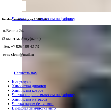
Чистка ковров с вывозом на фабрику
Бесплатный выезд от 1500 руб.
п.Вешки 24,
(3 км от м. Алтуфьево)
Тел: +7 926 109 42 73
evas-clean@mail.ru
Написать нам
Все услуги
Химчистка диванов
Химчистка ковров
Чистка ковров с вывозом на фабрику
Химчистка матрасов
Чистка паром без химии
Выездная химчистка авто