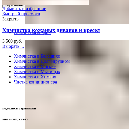
Добавить в избранное
Быстрый просмотр
Закрыть
Химчистка кожаных диванов и кресел
Химчистка ковров
3 500
руб.
Выбрать ...
Химчистка в Балашихе
Химчистка в Долгопрудном
Химчистка в Москве
Химчистка в Мытищах
Химчистка в Химках
Чистка кондиционера
поделись страницей
мы в соц. сетях