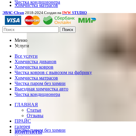
Чистка кондиционера
Химчистка матрасов
ЭВАС-Clean
2018-2024 Создан на
STUDIO
IWW
Поиск
Меню
Услуги
Все услуги
Химчистка диванов
Химчистка ковров
Чистка ковров с вывозом на фабрику
Химчистка матрасов
Чистка паром без химии
Выездная химчистка авто
Чистка кондиционера
ГЛАВНАЯ
Статьи
Отзывы
ПРАЙС
галерея
Чистка паром без химии
КОНТАКТЫ