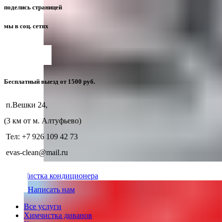
поделись страницей
мы в соц. сетях
Бесплатный выезд от 1500 руб.
п.Вешки 24,
(3 км от м. Алтуфьево)
Тел: +7 926 109 42 73
evas-clean@mail.ru
Чистка кондиционера
Написать нам
Все услуги
Химчистка диванов