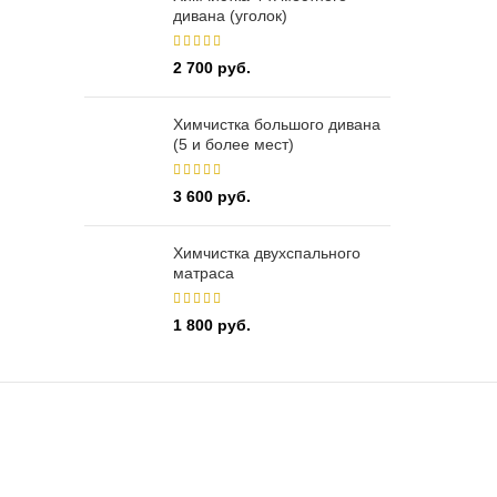
дивана (уголок)
2 700
руб.
Химчистка большого дивана
(5 и более мест)
3 600
руб.
Химчистка двухспального
матраса
1 800
руб.